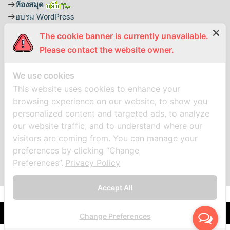
ห้องสมุด
อบรม WordPress
The cookie banner is currently unavailable.
ติดตามเราได้ที่
Please contact the website owner.
We use cookies
This website uses cookies to enhance your
browsing experience on our website, to show you
personalized content and targeted ads, to analyze
our website traffic, and to understand where our
visitors are coming from. You can manage your
preferences by clicking “Change
Preferences”.
Privacy Policy
Accept All
Copyright © 2017
สำนักทะเบียนและประมวลผล มหาวิทยาลัยหัวเฉียวเฉลิมพระเกียรติ
.
***
Change Preferences